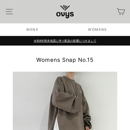
Skip
to
Site navigation
カ
content
MENS
WOMENS
税込16,500円以上で送料無料
Pause
slideshow
Womens Snap No.15