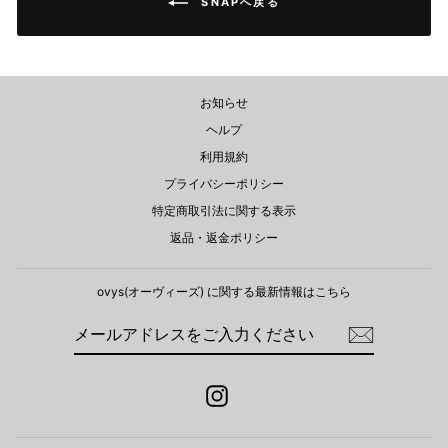
SNAPへ戻る
お知らせ
ヘルプ
利用規約
プライバシーポリシー
特定商取引法に関する表示
返品・返金ポリシー
ovys(オーヴィーズ) に関する​最新情報はこちら
メ
登
ー
録
ル
ア
ド
Instagram
レ
ス
を