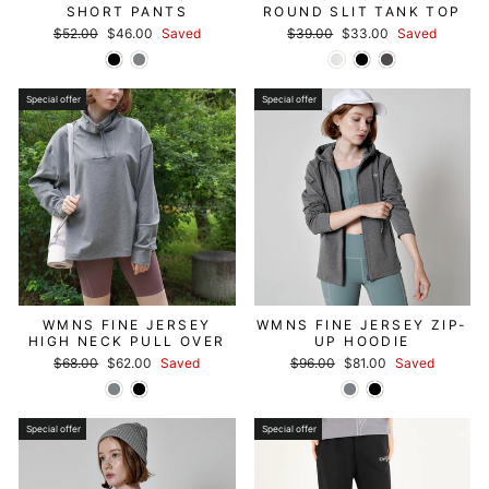
SHORT PANTS
ROUND SLIT TANK TOP
Regular
セ
Regular
セ
$52.00
$46.00
Saved
$39.00
$33.00
Saved
price
ー
price
ー
ル
ル
価
価
格
格
Special offer
Special offer
WMNS FINE JERSEY
WMNS FINE JERSEY ZIP-
HIGH NECK PULL OVER
UP HOODIE
Regular
セ
Regular
セ
$68.00
$62.00
Saved
$96.00
$81.00
Saved
price
ー
price
ー
ル
ル
価
価
格
格
Special offer
Special offer