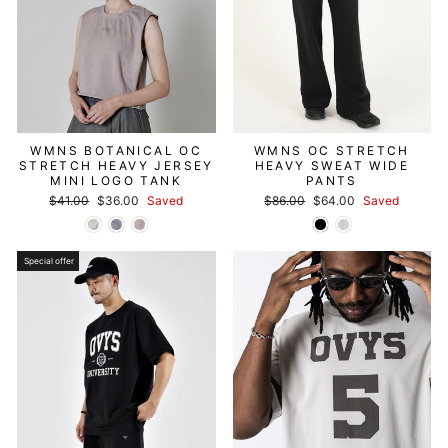
WMNS BOTANICAL OC
WMNS OC STRETCH
STRETCH HEAVY JERSEY
HEAVY SWEAT WIDE
MINI LOGO TANK
PANTS
Regular
セ
Regular
セ
$41.00
$36.00
Saved
$86.00
$64.00
Saved
price
ー
price
ー
ル
ル
価
価
格
格
Special offer