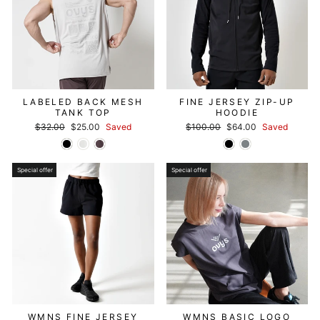
LABELED BACK MESH
FINE JERSEY ZIP-UP
TANK TOP
HOODIE
Regular
セ
Regular
セ
$32.00
$25.00
Saved
$100.00
$64.00
Saved
price
ー
price
ー
ル
ル
価
価
格
格
Special offer
Special offer
WMNS FINE JERSEY
WMNS BASIC LOGO