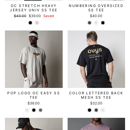
OC STRETCH HEAVY
NUMBERING OVERSIZED
JERSEY UNIV SS TEE
SS TEE
Regular
セ
$43.00
$39.00
Saved
$40.00
price
ー
ル
価
格
POP LOGO OC EASY SS
COLOR LETTERED BACK
TEE
MESH SS TEE
$36.00
$32.00