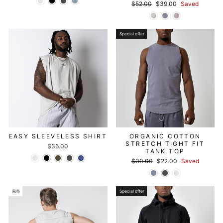
Regular
セ
$52.00
$39.00
Saved
price
ー
ル
価
格
Special offer
EASY SLEEVELESS SHIRT
ORGANIC COTTON
STRETCH TIGHT FIT
$36.00
TANK TOP
Regular
セ
$30.00
$22.00
Saved
price
ー
ル
価
格
完売
Special offer