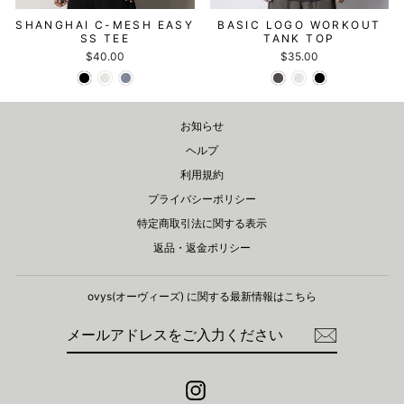
SHANGHAI C-MESH EASY
BASIC LOGO WORKOUT
SS TEE
TANK TOP
$40.00
$35.00
お知らせ
ヘルプ
利用規約
プライバシーポリシー
特定商取引法に関する表示
返品・返金ポリシー
ovys(オーヴィーズ) に関する​最新情報はこちら
メ
登
ー
録
ル
ア
ド
Instagram
レ