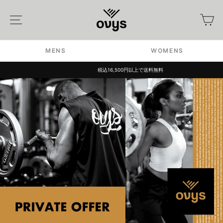
Skip
to
Site navigation
カ
content
MENS
WOMENS
税込16,500円以上で送料無料
Pause
slideshow