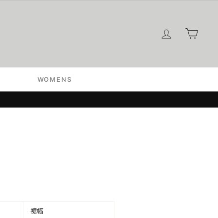
ログイン
カー
WOMENS
裾幅