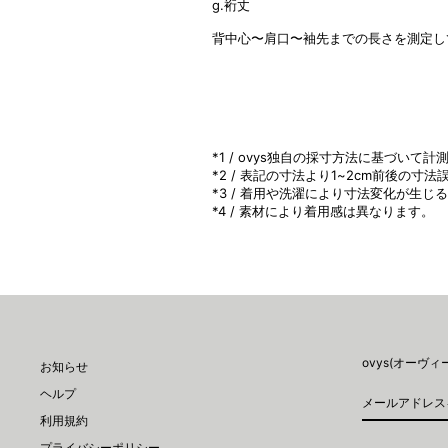
g.裄丈
背中心〜肩口〜袖先までの長さを測定し
*1 / ovys独自の採寸方法に基づいて
*2 / 表記の寸法より1~2cm前後の
*3 / 着用や洗濯により寸法変化が生じ
*4 / 素材により着用感は異なります。
ovys(オーヴ
お知らせ
メ
登
ヘルプ
ー
録
利用規約
ル
ア
プライバシーポリシー