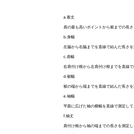
a.着丈
肩の最も高いポイントから裾までの長さ
b.身幅
左脇から右脇までを直線で結んだ長さを
c.肩幅
右肩付け根から左肩付け根までを直線で
d.裾幅
裾の端から端までを
直線で結んだ長さを
e.袖幅
平面に広げた袖の横幅を直線で測定して
f.袖丈
肩付け根から袖の端までの長さを測定し