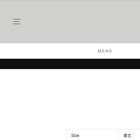
Skip
to
content
Site navigation
MENS
Size
着丈