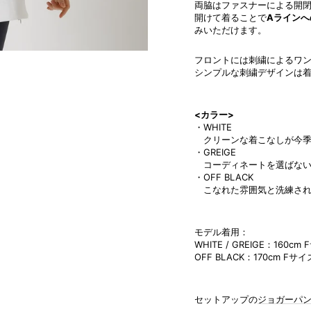
両脇はファスナーによる開
開けて着ることで
Aラインへ
みいただけます。
フロントには刺繍によるワ
シンプルな刺繍デザインは
<カラー>
・WHITE
クリーンな着こなしが今季
・GREIGE
コーディネートを選ばない
・OFF BLACK
こなれた雰囲気と洗練さ
モデル着用：
WHITE / GREIGE：160cm
OFF BLACK：170cm Fサイ
セットアップの
ジョガーパ