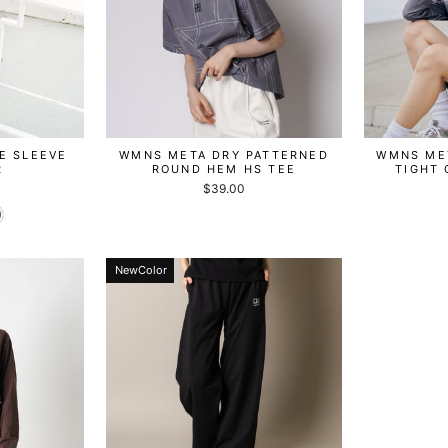
E SLEEVE
WMNS META DRY PATTERNED
WMNS ME
R
ROUND HEM HS TEE
TIGHT 
$39.00
NewColor