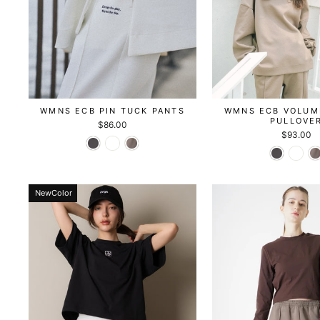
WMNS ECB PIN TUCK PANTS
WMNS ECB VOLUM
PULLOVE
$86.00
$93.00
NewColor