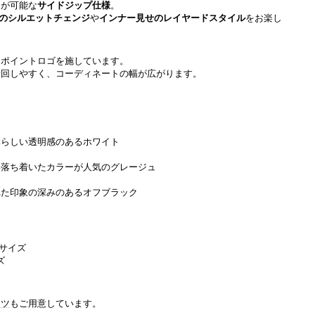
閉が可能な
サイドジップ仕様
。
のシルエットチェンジ
や
インナー見せのレイヤードスタイル
をお楽し
ンポイントロゴを施しています。
着回しやすく、コーディネートの幅が広がります。
らしい透明感のあるホワイト
落ち着いたカラーが人気のグレージュ
れた印象の深みのあるオフブラック
 Fサイズ
ズ
ンツ
もご用意しています。