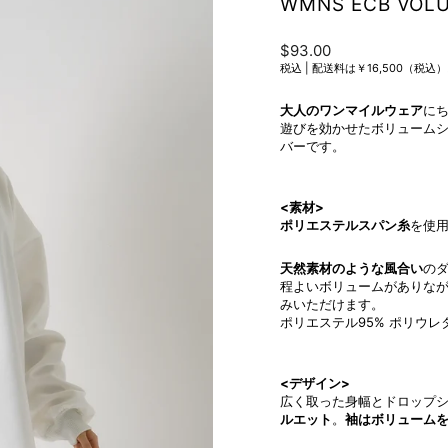
WMNS ECB VOLU
Regular
$93.00
price
税込 |
配送料は￥16,500（税
大人のワンマイルウェア
に
遊びを効かせたボリューム
バーです。
<素材>
ポリエステルスパン糸
を使
天然素材のような風合い
の
程よいボリュームがありな
みいただけます。
ポリエステル95% ポリウレ
<デザイン>
広く取った身幅とドロップ
ルエット
。
袖はボリューム