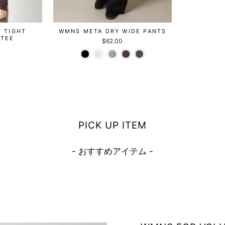
 TIGHT
WMNS META DRY WIDE PANTS
 TEE
$62.00
PICK UP ITEM
- おすすめアイテム -