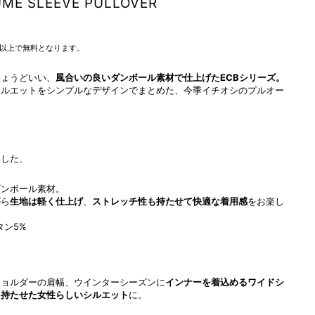
ME SLEEVE PULLOVER
込）以上で無料となります。
ちょうどいい、
風合いの良いダンボール素材で仕上げたECBシリーズ。
シルエットをシンプルなデザインでまとめた、今季イチオシのプルオー
用した、
ダンボール素材。
がら
生地は軽く仕上げ
、
ストレッチ性も持たせて快適な着用感
をお楽し
タン5%
ショルダーの肩幅、ウインターシーズンに
インナーを着込めるワイドシ
を持たせた女性らしいシルエット
に。