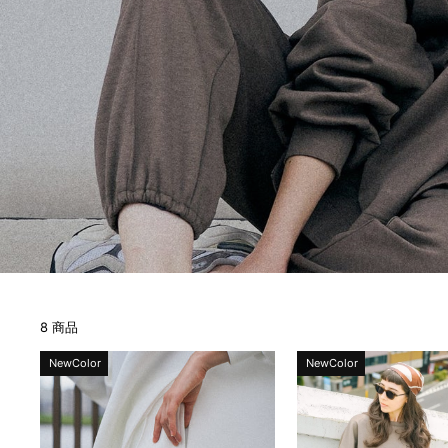
8 商品
NewColor
NewColor