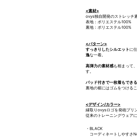
<素材>
ovys独自開発のストレッチ
表地：ポリエステル100%
裏地：ポリエステル100%
<パターン>
すっきりしたシルエット
に
逸
な一着。
高弾力の素材感
も相まって
す。
パッド付きで一枚着もでき
裏地の裾にはゴムをつける
<デザイン/カラー>
縁取りovysロゴを発砲プ
従来のトレーニングウェア
・BLACK
コーディネートしやすさNo