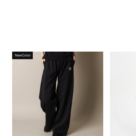
NewColor