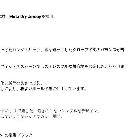
素材、
Meta Dry Jersey
を採用。
仕上げたロングスリーブ、裾を短めにした
クロップド丈のバランスが秀
、フィットネスシーンでも
ストレスフルな着心地
をお楽しみいただけま
る
使い勝手の良さは必見。
ことにより、
程よいホールド感
に仕上げています。
リントの手法で施した、飽きのこないシンプルなデザイン。
にはないようなシックなカラー展開。
.1の定番ブラック