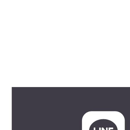
WMNS META DRY TIGHT CROPPED LS TEE
$45.00