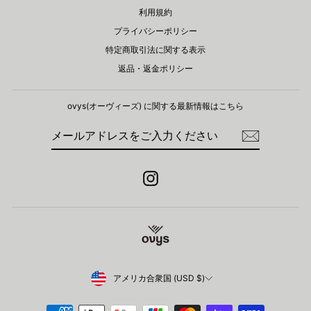
利用規約
プライバシーポリシー
特定商取引法に関する表示
返品・返金ポリシー
ovys(オーヴィーズ) に関する​最新情報はこちら
メ
登
ー
録
ル
ア
ド
Instagram
レ
ス
を
ご
入
力
く
だ
さ
Currency
アメリカ合衆国 (USD $)
い