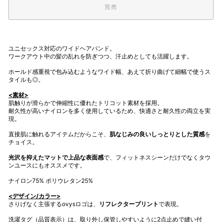
完売
ユニセックス対応のワイドヘアバンド。
ワークアウト中の髪の乱れを防ぎつつ、汗止めとしても活躍します。
ホールド感重視で包み込むようなワイド幅、あえて折り曲げて細幅で使うス
タイルも◎。
<素材>
肌触りが滑らかで伸縮性に優れたトリコット素材を採用。
耐久性が高いナイロンを多く使用しているため、快適さと耐久性の両立を実
現。
直接肌に触れるアイテムだからこそ、
肌なじみの良いしっとりとした質感
を
チョイス。
光沢を抑えたマットで上品な表面感
で、フィットネスシーンだけでなくタウ
ンユースにもオススメです。
ナイロン75% ポリウレタン25%
<デザイン/カラー>
さりげなく主張するovysロゴは、
リフレクタープリント
で表現。
洗濯タグ（品質表示）は、取り外し保管しやすいように2点止めで縫い付