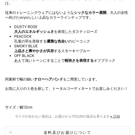
け。
従来のトレーニングウェアにはないような
シックなカラー展開
、大人の女性
へ向けたovysらしい上品なカラーラインナップです。
DUSTY ROSE
大人のエネルギッシュさ
を表現したダスティローズ
PEACOCK
孔雀の羽を意味する
優雅な色合い
のピーコック
SMOKY BLUE
上品さと爽やかさが共存
するスモーキーブルー
OFF BLACK
あえて浅いトーンにすることで
軽快さを表現する
オフブラック
同素材で
幅の細い
ナローヘアバンド
もご用意しています。
お気に入りの１色を探して、トータルコーディネートでお楽しみください！
サイズ：幅12cm
サイズが合わない場合は、お届けから7日以内の返品を承ります
▸ 詳細
送料及びお届けについて