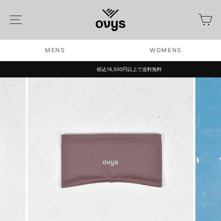
Skip
to
Site navigation
カ
content
MENS
WOMENS
税込16,500円以上で送料無料
Pause
slideshow