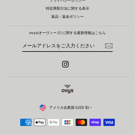
プライバシーポリシー
特定商取引法に関する表示
返品・返金ポリシー
ovys(オーヴィーズ) に関する​最新情報はこちら
メ
登
ー
録
ル
ア
ド
Instagram
レ
ス
を
ご
入
力
く
だ
さ
Currency
アメリカ合衆国 (USD $)
い