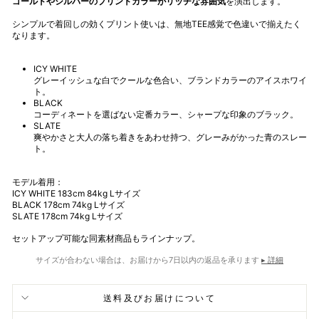
ゴールドやシルバーのプリントカラーがリッチな雰囲気
を演出します。
シンプルで着回しの効くプリント使いは、無地TEE感覚で色違いで揃えたく
なります。
ICY WHITE
グレーイッシュな白でクールな色合い、ブランドカラーのアイスホワイ
ト。
BLACK
コーディネートを選ばない定番カラー、シャープな印象のブラック。
SLATE
爽やかさと大人の落ち着きをあわせ持つ、グレーみがかった青のスレー
ト。
モデル着用：
ICY WHITE 183cm 84kg Lサイズ
BLACK
178cm 74kg L
サイズ
SLATE 178cm 74kg L
サイズ
セットアップ可能な
同素材商品
もラインナップ。
サイズが合わない場合は、お届けから7日以内の返品を承ります
▸ 詳細
送料及びお届けについて