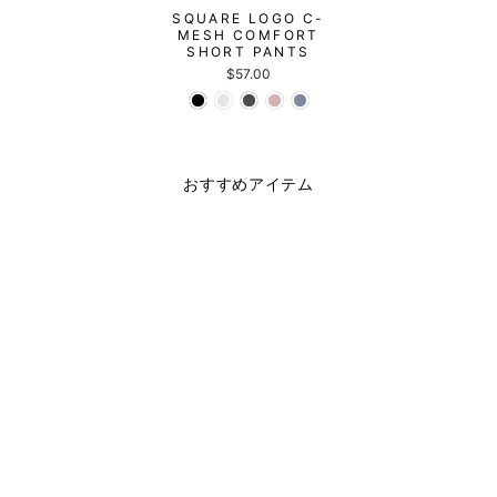
SQUARE LOGO C-
MESH COMFORT
SHORT PANTS
$57.00
おすすめアイテム
完売
LINE LOGO C-MESH
EASY SS TEE
$40.00