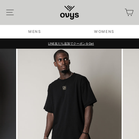
Skip
to
Site navigation
カ
content
MENS
WOMENS
LINE友だち追加でクーポンをGet
Pause
slideshow