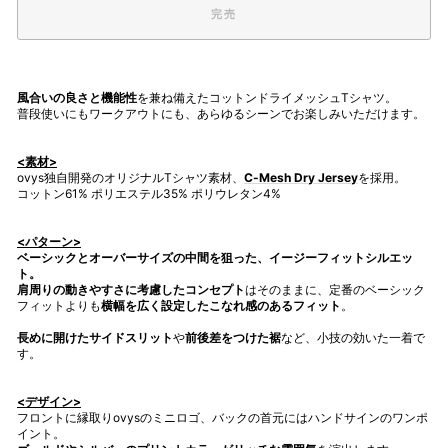
完売
風合いの良さと機能性
を兼ね備えたコットンドライメッシュTシャツ。
普段使いにもワークアウトにも、あらゆるシーンでお楽しみいただけます。
<素材>
ovys独自開発のオリジナルTシャツ素材、
C-Mesh Dry Jersey
を採用。
コットン61% ポリエステル35% ポリウレタン4%
<パターン>
ベーシックとオーバーサイズの中間を狙った、イージーフィットシルエッ
ト。
肩周りの動きやすさに考慮したコンセプト
はそのままに、定番のベーシック
フィットよりも
横幅を広く設定したこなれ感のあるフィット
。
長めに開けたサイドスリット
や
前後差をつけた裾
など、小技の効いた一着で
す。
<デザイン>
フロントに
縁取りovysのミニロゴ、バックの首元にはハンドサインのワンポ
イント。