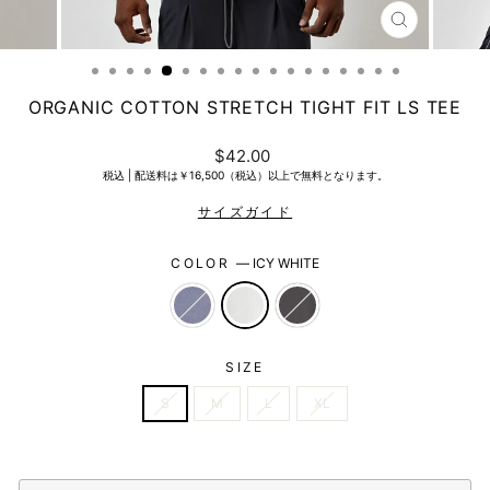
CLOSE
(ESC)
ORGANIC COTTON STRETCH TIGHT FIT LS TEE
Regular
$42.00
price
税込 |
配送料は￥16,500（税込）以上で無料となります。
COLOR
—
ICY WHITE
SIZE
S
M
L
XL