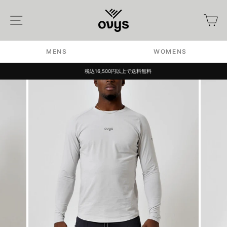
Skip
to
Site navigation
カ
content
MENS
WOMENS
税込16,500円以上で送料無料
Pause
slideshow