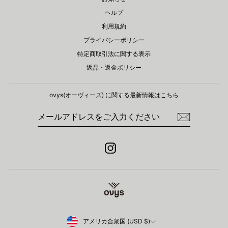
ヘルプ
利用規約
プライバシーポリシー
特定商取引法に関する表示
返品・返金ポリシー
ovys(オーヴィーズ) に関する​最新情報はこちら
メ
登
ー
録
ル
ア
ド
Instagram
レ
ス
を
ご
入
力
く
だ
さ
Currency
アメリカ合衆国 (USD $)
い