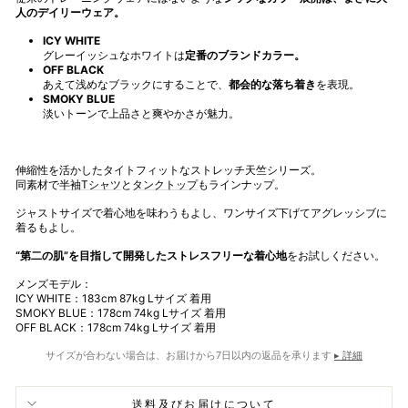
人のデイリーウェア。
ICY WHITE
グレーイッシュなホワイトは
定番のブランドカラー。
OFF
BLACK
あえて浅めなブラックにすることで、
都会的な落ち着き
を表現。
SMOKY BLUE
淡いトーンで上品さと爽やかさが魅力。
伸縮性を活かしたタイトフィットなストレッチ天竺シリーズ。
同素材で
半袖Tシャツ
と
タンクトップ
もラインナップ。
ジャストサイズで着心地を味わうもよし、ワンサイズ下げてアグレッシブに
着るもよし。
“第二の肌”を目指して開発したストレスフリーな着心地
をお試しください。
メンズモデル：
ICY WHITE：
183cm 87kg Lサイズ 着用
SMOKY BLUE
：178cm 74kg Lサイズ 着用
OFF BLACK：178cm 74kg Lサイズ 着用
サイズが合わない場合は、お届けから7日以内の返品を承ります
▸ 詳細
送料及びお届けについて