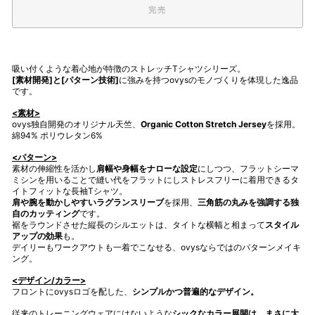
完売
吸い付くような着心地が特徴のストレッチ
T
シャツシリーズ。
[
素材開発]と[パターン技術]
に強みを持つ
ovys
のモノづくりを体現した逸品
です。
<素材>
ovys
独自開発のオリジナル天竺、
Organic Cotton Stretch Jersey
を採用。
綿
94%
ポリウレタン
6%
<パターン>
素材の伸縮性を活かし
肩幅や身幅をナローな設定
にしつつ、フラットシーマ
ミシンを用いることで縫い代をフラットにしストレスフリーに着用できるタ
イトフィットな長袖Tシャツ。
肩や腕を動かしやすいラグランスリーブ
を採用、
三角筋の丸みを強調する独
自のカッティング
です。
裾をラウンドさせた縦長のシルエットは、タイトな横幅と相まって
スタイル
アップの効果
も。
デイリーもワークアウトも一着でこなせる、
ovys
ならではのパターンメイキ
ング。
<デザイン/カラー>
フロントに
ovys
ロゴを配した、
シンプルかつ普遍的なデザイン。
従来のトレーニングウェアにはないような
シックなカラー展開は、まさに大