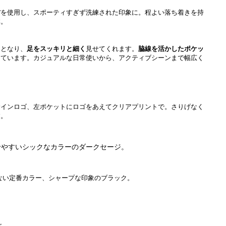
材
を使用し、スポーティすぎず洗練された印象に。程よい落ち着きを持
群。
トとなり、
足をスッキリと細く
見せてくれます。
脇線を活かしたポケッ
しています。カジュアルな日常使いから、アクティブシーンまで幅広く
サインロゴ、左ポケットにロゴをあえてクリアプリントで。さりげなく
す。
せやすいシックなカラーのダークセージ。
ない定番カラー、シャープな印象のブラック。