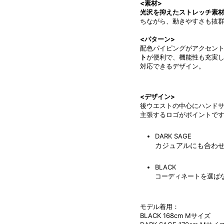
<素材>
光沢を抑えたストレッチ素
ちながら、動きやすさも抜
<パターン>
配色パイピングがアクセン
ト
が便利で、機能性も充実
対応できるデザイン。
<デザイン>
後ウエストの中心にハンド
主張するロゴがポイントで
DARK SAGE
カジュアルにも合わ
BLACK
コーディネートを選ば
モデル着用：
BLACK 168cm M
サイズ