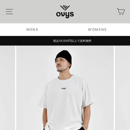
Skip
to
Site navigation
カ
content
MENS
WOMENS
税込16,500円以上で送料無料
Pause
slideshow