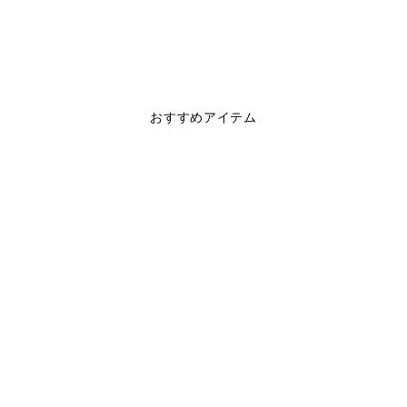
おすすめアイテム
OC STRETCH
HEAVY JERSEY MINI
LOGO SS TEE
$40.00