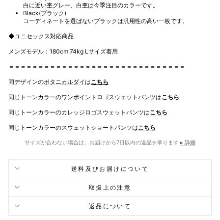
白に近い杢グレー、白杢は今季注目のカラーです。
Black(ブラック)
コーディネートを選ばないブラックは汎用性の高い一枚です。
◆ユニセックス対応商品
メンズモデル：180cm 74kg Lサイズ着用
＝＝＝＝＝＝＝＝＝＝＝＝＝＝＝＝＝＝＝＝＝＝＝＝＝＝＝＝＝＝
同デザインの
ボタニカルダイ
は
こちら
同じトーンカラーのワンポイントロゴスウェットパンツは
こちら
同じトーンカラーのカレッジロゴスウェットパンツは
こちら
同じトーンカラーのスウェットショートパンツは
こちら
サイズが合わない場合は、お届けから7日以内の返品を承ります
▸ 詳細
送料及びお届けについて
取扱上の注意
返品について