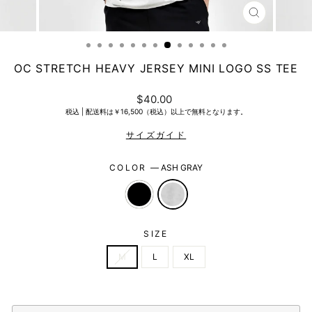
CLOSE
(ESC)
OC STRETCH HEAVY JERSEY MINI LOGO SS TEE
Regular
$40.00
price
税込 |
配送料は￥16,500（税込）以上で無料となります。
COLOR
—
ASH GRAY
SIZE
M
L
XL