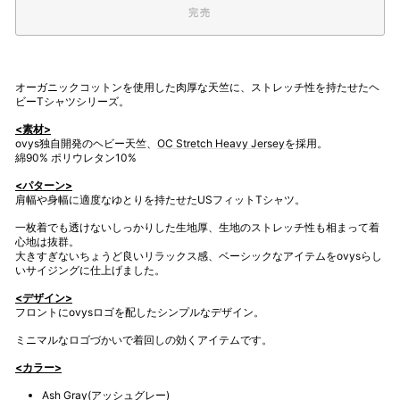
完売
オーガニックコットンを使用した肉厚な天竺に、ストレッチ性を持たせたヘ
ビーTシャツシリーズ。
<素材>
ovys独自開発のヘビー天竺、
OC Stretch Heavy Jersey
を採用。
綿90% ポリウレタン10%
<パターン>
肩幅や身幅に適度なゆとりを持たせたUSフィットTシャツ。
一枚着でも透けないしっかりした生地厚、生地のストレッチ性も相まって着
心地は抜群。
大きすぎないちょうど良いリラックス感、ベーシックなアイテムをovysらし
いサイジングに仕上げました。
<デザイン>
フロントにovysロゴを配したシンプルなデザイン。
ミニマルなロゴづかいで着回しの効くアイテムです。
<カラー>
Ash Gray(アッシュグレー)