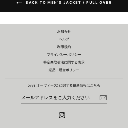
BACK TO MEN'S JACKET / PULL OVER
お知らせ
ヘルプ
利用規約
プライバシーポリシー
特定商取引法に関する表示
返品・返金ポリシー
ovys(オーヴィーズ) に関する​最新情報はこちら
メ
登
ー
録
ル
ア
ド
Instagram
レ
ス
を