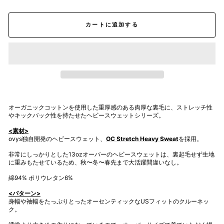
カートに追加する
オーガニックコットンを使用した重厚感のある肉厚な裏毛に、ストレッチ性
やキックバック性を持たせたヘビースウェットシリーズ。
<素材>
ovys独自開発のヘビースウェット、
OC Stretch Heavy Sweat
を採用。
非常にしっかりとした13ozオーバーのヘビースウェットは、裏起毛せず生地
に重みもたせているため、秋〜冬〜春先まで大活躍間違いなし。
綿94% ポリウレタン6%
<パターン>
身幅や袖幅をたっぷりとったオーセンティックなUSフィットのクルーネッ
ク。