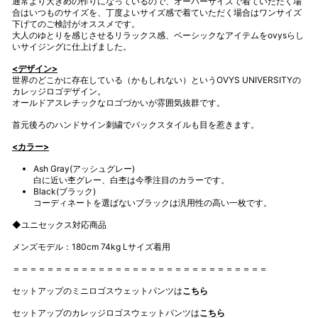
通常より大きめの作りになっているので、オーバーサイズで着ていただく場
合はいつものサイズを、丁度よいサイズ感で着ていただく場合はワンサイズ
下げてのご検討がオススメです。
大人のゆとりを感じさせるリラックス感、ベーシックなアイテムをovysらし
いサイジングに仕上げました。
<デザイン>
世界のどこかに存在している（かもしれない）というOVYS UNIVERSITYの
カレッジロゴデザイン。
オールドアスレチックなロゴづかいが雰囲気抜群です。
首元後ろのハンドサイン刺繍でバックスタイルも目を惹きます。
<カラー>
Ash Gray(アッシュグレー)
白に近い杢グレー、白杢は今季注目のカラーです。
Black(ブラック)
コーディネートを選ばないブラックは汎用性の高い一枚です。
◆ユニセックス対応商品
メンズモデル：180cm 74kg Lサイズ着用
＝＝＝＝＝＝＝＝＝＝＝＝＝＝＝＝＝＝＝＝＝＝＝＝＝＝＝＝＝＝
セットアップのミニロゴスウェットパンツは
こちら
セットアップのカレッジロゴスウェットパンツは
こちら