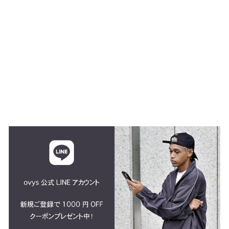
OC STRETCH
HEAVY SWEAT UNIV
CREW NECK
$79.00