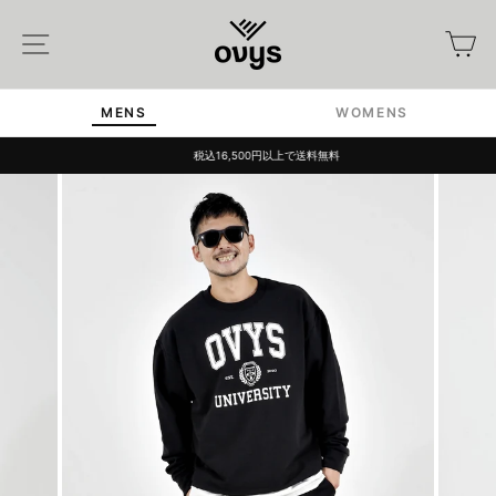
Skip
to
Site navigation
カ
content
MENS
WOMENS
税込16,500円以上で送料無料
Pause
slideshow