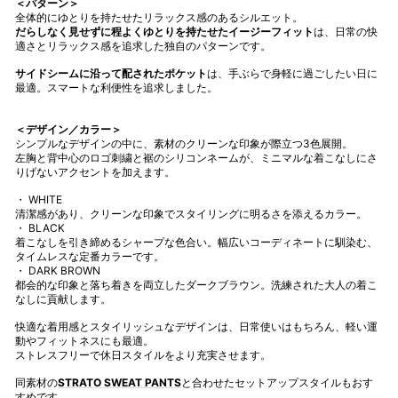
＜パターン＞
全体的にゆとりを持たせたリラックス感のあるシルエット。
だらしなく見せずに程よくゆとりを持たせたイージーフィット
は、日常の快
適さとリラックス感を追求した独自のパターンです。
サイドシームに沿って配されたポケット
は、手ぶらで身軽に過ごしたい日に
最適。スマートな利便性を追求しました。
＜デザイン／カラー＞
シンプルなデザインの中に、素材のクリーンな印象が際立つ3色展開。
左胸と背中心のロゴ刺繍と裾のシリコンネームが、ミニマルな着こなしにさ
りげないアクセントを加えます。
・ WHITE
清潔感があり、クリーンな印象でスタイリングに明るさを添えるカラー。
・ BLACK
着こなしを引き締めるシャープな色合い。幅広いコーディネートに馴染む、
タイムレスな定番カラーです。
・ DARK BROWN
都会的な印象と落ち着きを両立したダークブラウン。洗練された大人の着こ
なしに貢献します。
快適な着用感とスタイリッシュなデザインは、日常使いはもちろん、軽い運
動やフィットネスにも最適。
ストレスフリーで休日スタイルをより充実させます。
同素材の
STRATO SWEAT PANTS
と合わせたセットアップスタイルもおす
すめです。