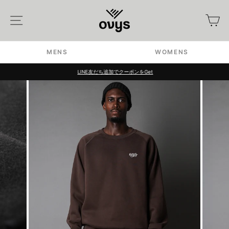
Skip
to
Site navigation
カ
content
MENS
WOMENS
LINE友だち追加でクーポンをGet
Pause
slideshow