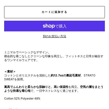
カートに追加する
別のお支払い方法
ミニマルでベーシックなデザイン。
都会的な着こなしとクリーンな印象を両立し、フィットネスと日常が融合す
るワンマイルウェアです。
＜素材＞
コットンとポリエステルを混紡した
約12.7ozの裏起毛素材
、STRATO
SWEATを採用。
嵩高でふんわりと柔らかな肌触りと、高い保温性
を両立。
空気の層をまとう
ような快適な着心地
で、一日中ストレスなく過ごせます。
Cotton 52% Polyester 48%