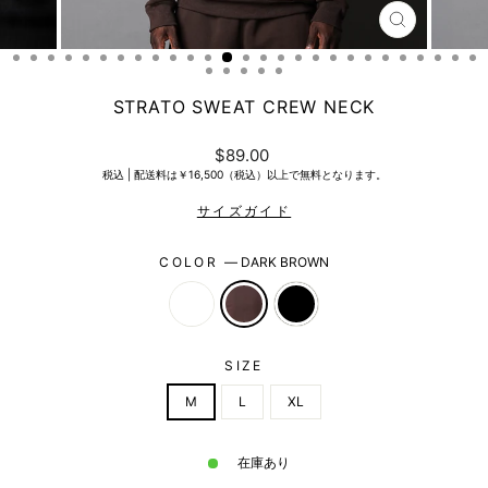
CLOSE
(ESC)
STRATO SWEAT CREW NECK
Regular
$89.00
price
税込 |
配送料は￥16,500（税込）以上で無料となります。
COLOR
—
DARK BROWN
SIZE
M
L
XL
在庫あり