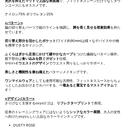
光沢を抑えたマットで上品な表面感
で、フィットネスシーンだけでなくタウ
ンユースにもオススメです。
ナイロン75% ポリウレタン25%
<パターン>
脇の切り替えパーツで縦のラインを強調し、
脚を長く見せる視覚効果
を持た
せています。
切り替え部分を活かしたポケット
(ワイド約90mm)は様々なデバイスや小物
を携帯できるサイジング。
ふくらはぎから足首にかけて緩やかなカーブ
をつけた繊細なパターン操作。
股下部分は
食い込みを防ぐガゼット
仕様。
やや
ハイウエストのデザイン
でウエスト周りもしっかりサポート。
美しさと機能性を兼ね備えた
パターンメイキングです。
ワンマイルウェア
としても使用可能な汎用性、フィットネスユースからちょ
っとしたお出かけまでカバーする、
一着あると重宝するマストアイテム
で
す！
<デザイン/カラー>
さりげなく主張するovysロゴは、
リフレクタープリント
で表現。
従来のトレーニングウェアにはないような
シックなカラー展開
、大人の女性
へ向けたovysらしい上品なカラーラインナップです。
DUSTY ROSE