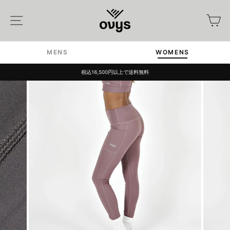
Skip
to
Site navigation
カ
content
MENS
WOMENS
税込16,500円以上で送料無料
Pause
slideshow