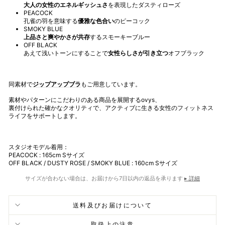
大人の女性のエネルギッシュさ
を表現したダスティローズ
PEACOCK
孔雀の羽を意味する
優雅な色合い
のピーコック
SMOKY BLUE
上品さと爽やかさが共存
するスモーキーブルー
OFF BLACK
あえて浅いトーンにすることで
女性らしさが引き立つ
オフブラック
同素材で
ジップアップブラ
もご用意しています。
素材やパターンにこだわりのある商品を展開するovys、
裏付けられた確かなクオリティで、アクティブに生きる女性のフィットネス
ライフをサポートします。
スタジオモデル着用：
PEACOCK : 165cm S
サイズ
OFF BLACK / DUSTY ROSE / SMOKY BLUE : 160cm S
サイズ
サイズが合わない場合は、お届けから7日以内の返品を承ります
▸ 詳細
送料及びお届けについて
取扱上の注意