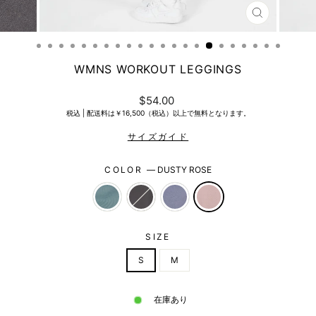
CLOSE
(ESC)
WMNS WORKOUT LEGGINGS
Regular
$54.00
price
税込 |
配送料は￥16,500（税込）以上で無料となります。
COLOR
—
DUSTY ROSE
SIZE
S
M
在庫あり