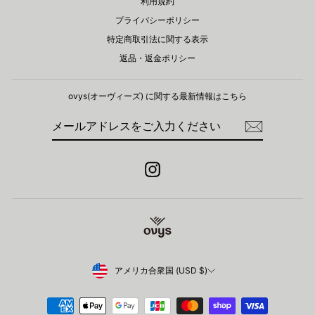
利用規約
プライバシーポリシー
特定商取引法に関する表示
返品・返金ポリシー
ovys(オーヴィーズ) に関する​最新情報はこちら
メ
登
ー
録
ル
ア
ド
Instagram
レ
ス
を
ご
入
力
く
だ
さ
Currency
アメリカ合衆国 (USD $)
い