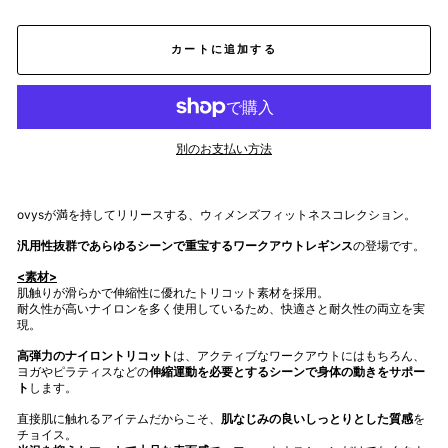
カートに追加する
別のお支払い方法
ovysが満を持してリリースする、ウィメンズフィットネスコレクション。
汎用性抜群であらゆるシーンで重宝するワークアウトレギンス
の登場です。
<素材>
肌触りが滑らかで伸縮性に優れたトリコット素材を採用。
耐久性が高いナイロンを多く使用しているため、快適さと耐久性の両立を実
現。
高弾力のナイロントリコット
は、アクティブなワークアウトにはもちろん、
ヨガやピラティスなどの
伸縮運動を必要とするシーンで身体の動きをサポー
ト
します。
直接肌に触れるアイテムだからこそ、
肌なじみの良いしっとりとした質感
を
チョイス。