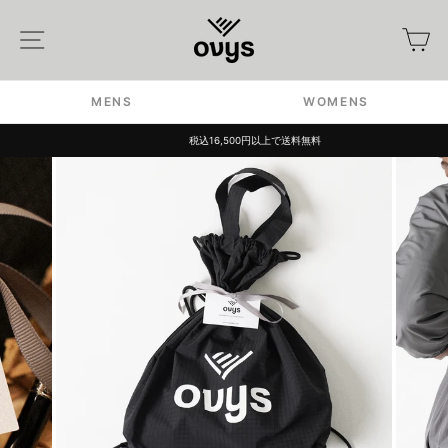
Skip
to
Site navigation
カ
content
MENS
WOMENS
税込16,500円以上で送料無料
Pause
slideshow