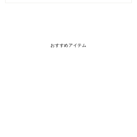
おすすめアイテム
BASIC LOGO
KNAPSACK GIFT
BAG
$7.00