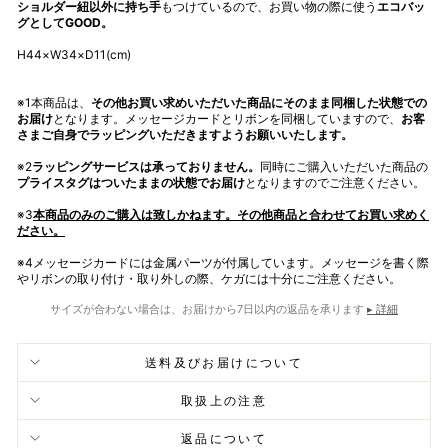
ショルダー紐以外に持ち手
もつけているので、お買い物の際に使う
エコバッ
グとしてGOOD。
H44×W34×D11(cm)
※1本商品は、
その他お買い求めいただいた商品にそのまま同梱した状態での
お届け
となります。メッセージカードとリボンを同梱していますので、
お客
さまご自身でラッピングいただきますようお願いいたします。
※2
ラッピングサービスは承っておりません。
同時にご購入いただいた商品の
プライスタグはついたままの状態でお届け
となりますのでご注意ください。
※3
本商品のみのご購入は致しかねます。
その他商品と合わせてお買い求めく
ださい。
※4メッセージカードには金属パーツが付属しています。メッセージを書く際
やリボンの取り付け・取り外しの際、ケガには十分にご注意ください。
サイズが合わない場合は、お届けから7日以内の返品を承ります
▸ 詳細
送料及びお届けについて
取扱上の注意
返品について