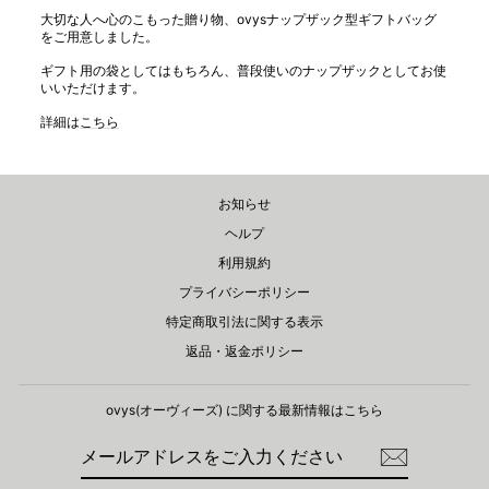
大切な人へ心のこもった贈り物、ovysナップザック型ギフトバッグ
をご用意しました。
ギフト用の袋としてはもちろん、普段使いのナップザックとしてお使
いいただけます。
詳細は
こちら
お知らせ
ヘルプ
利用規約
プライバシーポリシー
特定商取引法に関する表示
返品・返金ポリシー
ovys(オーヴィーズ) に関する​最新情報はこちら
メ
登
ー
録
ル