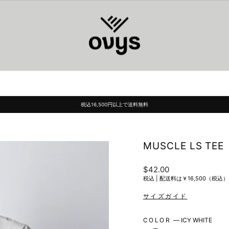
税込16,500円以上で送料無料
Pause
slideshow
MUSCLE LS TEE
Regular
$42.00
price
税込 |
配送料は￥16,500（税
COLOR
—
ICY WHITE