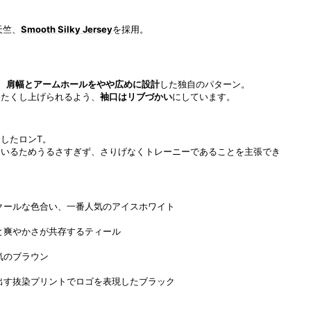
天竺、
Smooth Silky Jersey
を採用。
、
肩幅とアームホールをやや広めに設計
した独自のパターン。
をたくし上げられるよう、
袖口はリブづかい
にしています。
したロンT。
ているためうるさすぎず、さりげなくトレーニーであることを主張でき
クールな色合い、一番人気のアイスホワイト
と爽やかさが共存するティール
気のブラウン
出す抜染プリントでロゴを表現したブラック