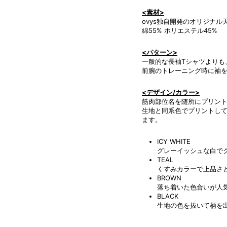
<素材>
ovys独自開発のオリジナル
綿55% ポリエステル45%
<パターン>
一般的な長袖Tシャツよりも
前腕のトレーニング時に袖
<デザイン/カラー>
筋肉部位名を随所にプリント
生地と同系色でプリントし
ます。
ICY WHITE
グレーイッシュな白で
TEAL
くすみカラーで上品さ
BROWN
落ち着いた色合いが人
BLACK
生地の色を抜いて柄を