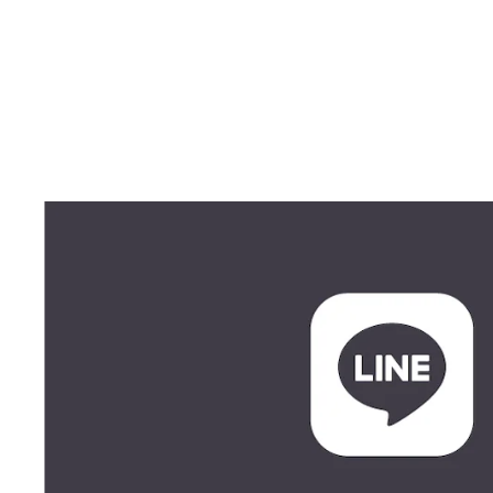
MUSCLE LS TEE
$42.00