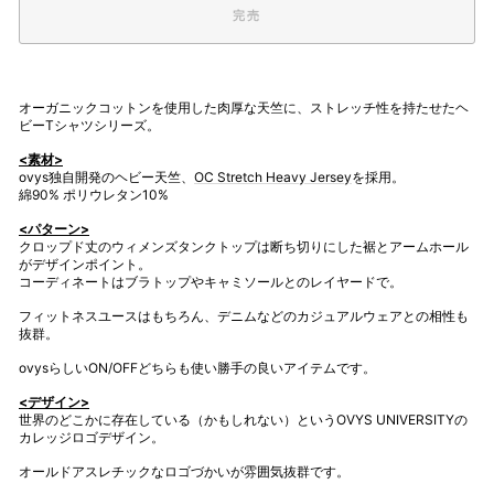
完売
オーガニックコットンを使用した肉厚な天竺に、ストレッチ性を持たせたヘ
ビーTシャツシリーズ。
<素材>
ovys独自開発のヘビー天竺、
OC Stretch Heavy Jersey
を採用。
綿90% ポリウレタン10%
<パターン>
クロップド丈のウィメンズタンクトップは断ち切りにした裾とアームホール
がデザインポイント。
コーディネートはブラトップやキャミソールとのレイヤードで。
フィットネスユースはもちろん、デニムなどのカジュアルウェアとの相性も
抜群。
ovysらしいON/OFFどちらも使い勝手の良いアイテムです。
<デザイン>
世界のどこかに存在している（かもしれない）というOVYS UNIVERSITYの
カレッジロゴデザイン。
オールドアスレチックなロゴづかいが雰囲気抜群です。