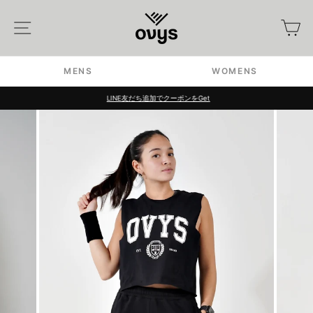
Skip
to
Site navigation
カ
content
MENS
WOMENS
LINE友だち追加でクーポンをGet
Pause
slideshow