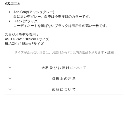
<カラー>
Ash Gray(アッシュグレー)
白に近い杢グレー、白杢は今季注目のカラーです。
Black(ブラック)
コーディネートを選ばないブラックは汎用性の高い一枚です。
スタジオモデル着用：
ASH GRAY：165cm Fサイズ
BLACK：168cm Fサイズ
サイズが合わない場合は、お届けから7日以内の返品を承ります
▸ 詳細
送料及びお届けについて
取扱上の注意
返品について