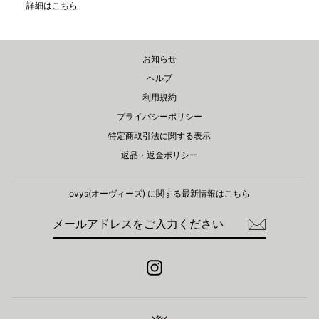
詳細は
こちら
お知らせ
ヘルプ
利用規約
プライバシーポリシー
特定商取引法に関する表示
返品・返金ポリシー
ovys(オーヴィーズ) に関する​最新情報はこちら
メ
登
ー
録
ル
ア
ド
Instagram
レ
ス
を
ご
入