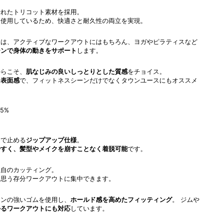
優れたトリコット素材を採用。
く使用しているため、快適さと耐久性の両立を実現。
ト
は、アクティブなワークアウトにはもちろん、ヨガやピラティスなど
ーンで身体の動きをサポート
します。
からこそ、
肌なじみの良いしっとりとした質感
をチョイス。
な表面感
で、フィットネスシーンだけでなくタウンユースにもオススメ
5%
クで止める
ジップアップ仕様
。
やすく、髪型やメイクを崩すことなく着脱可能
です。
独自のカッティング。
、思う存分ワークアウトに集中できます。
ョンの強いゴムを使用し、
ホールド感を高めたフィッティング
。 ジムや
かるワークアウトにも対応
しています。