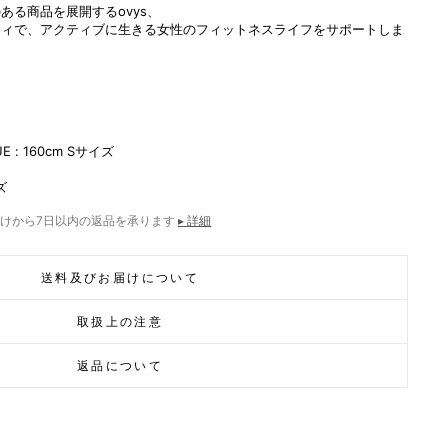
ある商品を展開するovys、
ティで、アクティブに生きる女性のフィットネスライフをサポートしま
E : 160cm S
サイズ
ズ
けから7日以内の返品を承ります
▸ 詳細
送料及びお届けについて
取扱上の注意
返品について