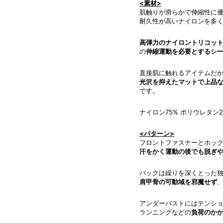
<素材>
肌触りが滑らかで伸縮性に
耐久性が高いナイロンを多
高弾力のナイロントリコッ
の
伸縮運動を必要とするシ
直接肌に触れるアイテムだ
光沢を抑えたマットで上品
です。
ナイロン75% ポリウレタン2
<パターン>
フロントファスナーとホッ
汗をかく運動の後でも脱ぎ
バックは繰りを深くとった
肩甲骨の可動域を邪魔せず
アンダーバストにはテンシ
ランニングなどの
負荷のか