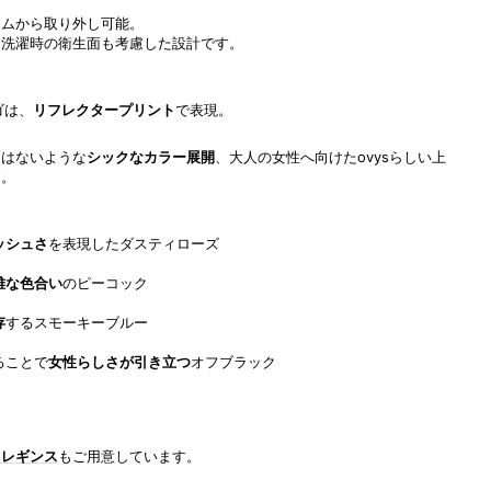
ームから取り外し可能。
、洗濯時の衛生面も考慮した設計です。
ゴは、
リフレクタープリント
で表現。
にはないような
シックなカラー展開
、大人の女性へ向けたovysらしい上
す。
ッシュさ
を表現したダスティローズ
雅な色合い
のピーコック
存
するスモーキーブルー
ることで
女性らしさが引き立つ
オフブラック
トレギンス
もご用意しています。