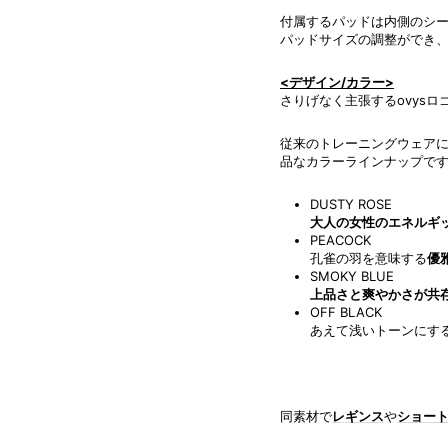
付属するパッドは内側のシ
パッドサイズの調整ができ
<デザイン/カラー>
さりげなく主張するovysロ
従来のトレーニングウェア
品なカラーラインナップで
DUSTY ROSE
大人の女性のエネルギ
PEACOCK
孔雀の羽を意味する
優
SMOKY BLUE
上品さと爽やかさが共
OFF BLACK
あえて浅いトーンにす
同素材で
レギンス
や
ショー