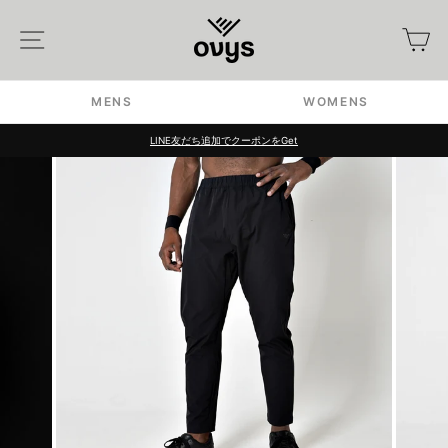
Skip
to
Site navigation
カ
content
MENS
WOMENS
LINE友だち追加でクーポンをGet
Pause
slideshow