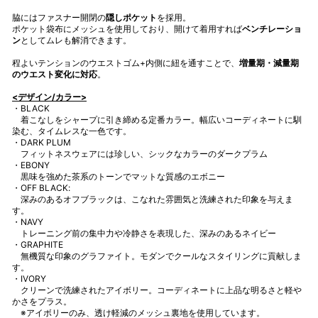
脇にはファスナー開閉の
隠しポケット
を採用。
ポケット袋布にメッシュを使用しており、開けて着用すれば
ベンチレーショ
ン
としてムレも解消できます。
程よいテンションのウエストゴム+内側に紐を通すことで、
増量期・減量期
のウエスト変化に対応
。
<デザイン/カラー>
・BLACK
着こなしをシャープに引き締める定番カラー。幅広いコーディネートに馴
染む、タイムレスな一色です。
・DARK PLUM
フィットネスウェアには珍しい、シックなカラーのダークプラム
・EBONY
黒味を強めた茶系のトーンでマットな質感のエボニー
・OFF BLACK:
深みのあるオフブラックは、こなれた雰囲気と洗練された印象を与えま
す。
・NAVY
トレーニング前の集中力や冷静さを表現した、深みのあるネイビー
・GRAPHITE
無機質な印象のグラファイト。モダンでクールなスタイリングに貢献しま
す。
・IVORY
クリーンで洗練されたアイボリー。コーディネートに上品な明るさと軽や
かさをプラス。
※アイボリーのみ、透け軽減のメッシュ裏地を使用しています。