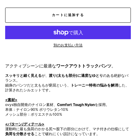
カートに追加する
別のお支払い方法
アクティブシーンに最適な
ワークアウトトラックパンツ
。
スッキリと細く見える
が、
渡り(太もも部分)に適度なゆとり
のある絶妙なバ
ランス。
細身のパンツだと太ももが窮屈という、
トレーニー特有の悩みを解消
した、
計算されたシルエットです。
<素材>
ovys独自開発のナイロン素材、
Comfort Tough Nylon
を採用。
本体：ナイロン90% ポリウレタン10%
メッシュ部分：ポリエステル100%
<パターン/ディテール>
運動時に最も負荷のかかる尻〜股下の部分にかけて、マチ付きの仕様にして
負荷を分散させる
ことで破れにくい設計になっています。