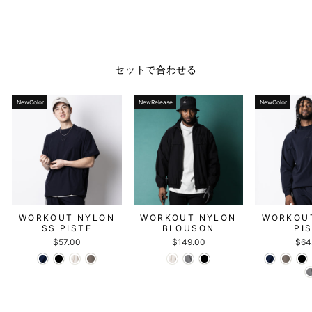
セットで合わせる
NewColor
NewRelease
NewColor
WORKOUT NYLON
WORKOUT NYLON
WORKOU
SS PISTE
BLOUSON
PI
$57.00
$149.00
$64