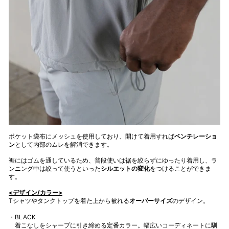
ポケット袋布にメッシュを使用しており、開けて着用すれば
ベンチレーショ
ン
として内部のムレを解消できます。
裾にはゴムを通しているため、普段使いは裾を絞らずにゆったり着用し、ラ
ンニング中は絞って使うといった
シルエットの変化
をつけることができま
す。
<デザイン/カラー>
Tシャツやタンクトップを着た上から被れる
オーバーサイズ
のデザイン。
・BLACK
着こなしをシャープに引き締める定番カラー。幅広いコーディネートに馴