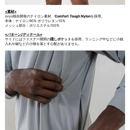
<素材>
ovys独自開発のナイロン素材、
Comfort Tough Nylon
を採用。
本体：ナイロン90% ポリウレタン10%
メッシュ部分：ポリエステル100%
<パターン/ディテール>
サイドにはファスナー開閉の
隠しポケット
を採用、ランニング中などに小銭
入れや鍵などの小物を落とす心配がありません。