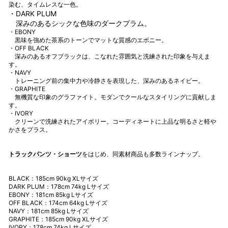
染む、タイムレスな一色。
・DARK PLUM
深みのあるシックな色味のダークプラム。
・EBONY
黒味を強めた茶系のトーンでマットな質感のエボニー。
・OFF BLACK
深みのあるオフブラックは、こなれた雰囲気と洗練された印象を与えま
す。
・NAVY
トレーニング前の集中力や冷静さを表現した、深みのあるネイビー。
・GRAPHITE
無機質な印象のグラファイト。モダンでクールなスタイリングに貢献しま
す。
・IVORY
クリーンで洗練されたアイボリー。コーディネートに上品な明るさと軽や
かさをプラス。
トラックパンツ
・
ショーツ
をはじめ、
同素材商品
も多数ラインナップ。
BLACK：185cm 90kg XLサイズ
DARK PLUM：
178cm 74kg Lサイズ
EBONY
：181cm 85kg Lサイズ
OFF BLACK
：174cm 64kg
Lサイズ
NAVY：181cm 85kg Lサイズ
GRAPHITE
：185cm 90kg XLサイズ
IVORY：178cm 74kg Lサイズ