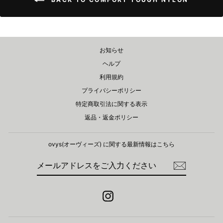
お知らせ
ヘルプ
利用規約
プライバシーポリシー
特定商取引法に関する表示
返品・返金ポリシー
ovys(オーヴィーズ) に関する​最新情報はこちら
メ
登
ー
録
ル
ア
ド
Instagram
レ
ス
を
ご