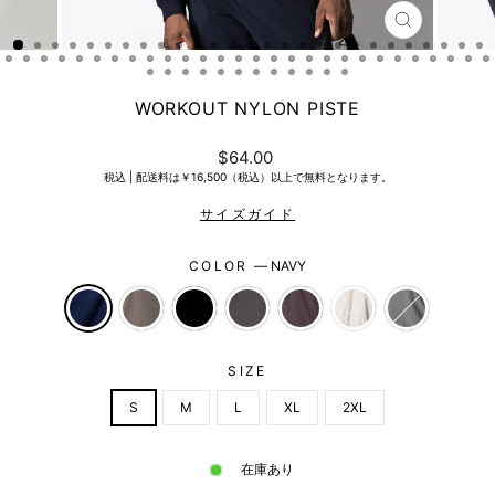
CLOSE
(ESC)
WORKOUT NYLON PISTE
Regular
$64.00
price
税込 |
配送料は￥16,500（税込）以上で無料となります。
COLOR
—
NAVY
SIZE
S
M
L
XL
2XL
在庫あり