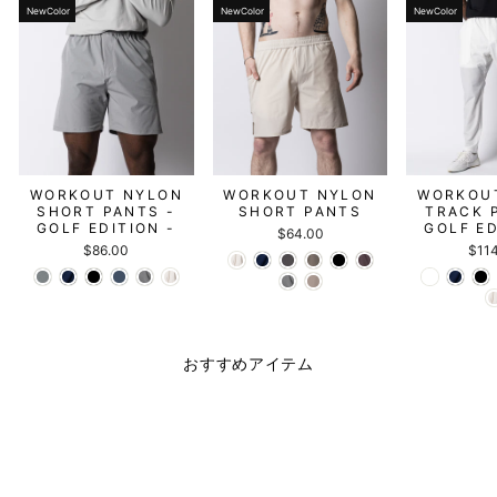
NewColor
NewColor
NewColor
WORKOUT NYLON
WORKOUT NYLON
WORKOU
SHORT PANTS -
SHORT PANTS
TRACK 
GOLF EDITION -
GOLF ED
$64.00
$86.00
$11
おすすめアイテム
NewColor