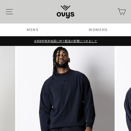
Skip
to
Site navigation
カ
content
MENS
WOMENS
令和8年熊本地震に伴う配送の影響につきまして
Pause
slideshow