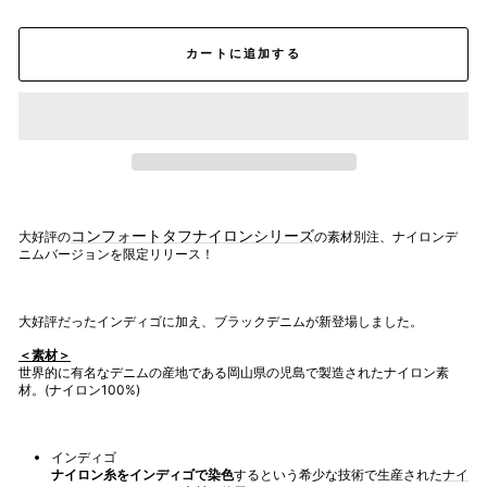
カートに追加する
コンフォートタフナイロンシリーズ
大好評の
の素材別注、ナイロンデ
ニムバージョンを限定リリース！
大好評だったインディゴに加え、ブラックデニムが新登場しました。
＜素材＞
世界的に有名なデニムの産地である岡山県の児島で製造されたナイロン素
材。(ナイロン100%)
インディゴ
ナイロン糸をインディゴで染色
するという希少な技術で生産された
ナイ