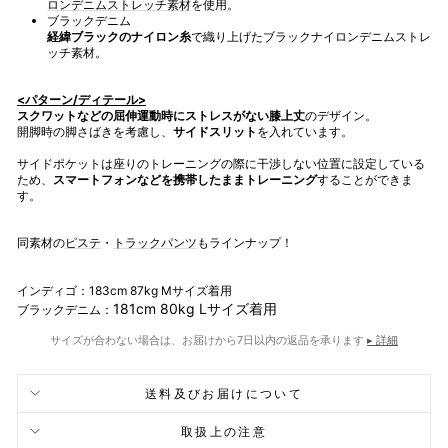
ロンデニムストレッチ素材
を使用。
ブラックデニム
経緯ブラックのナイロン糸
で織り上げたブラックナイロンデニムストレ
ッチ素材。
<パターン/ディテール>
スクワットなどの屈伸運動時にストレスがない膝上丈
のデザイン。
開脚時の脚さばきを考慮し、
サイドスリット
を入れています。
サイドポケットは座りのトレーニングの際に干渉しない位置に設定している
ため、
スマートフォンなどを携帯したままトレーニング
することができま
す。
同素材の
ピステ
・
トラックパンツ
もラインナップ！
インディゴ：183cm 87kg Mサイズ着用
181cm 80kg Lサイズ着用
ブラックデニム：
サイズが合わない場合は、お届けから7日以内の返品を承ります
▸ 詳細
送料及びお届けについて
取扱上の注意