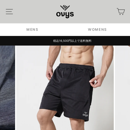
Skip
to
Site navigation
カ
content
MENS
WOMENS
税込16,500円以上で送料無料
Pause
slideshow