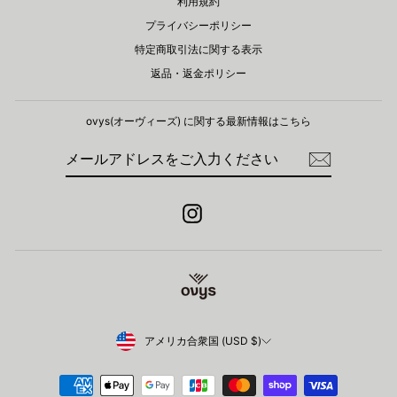
利用規約
プライバシーポリシー
特定商取引法に関する表示
返品・返金ポリシー
ovys(オーヴィーズ) に関する​最新情報はこちら
メ
登
ー
録
ル
ア
ド
Instagram
レ
ス
を
ご
入
力
く
だ
さ
Currency
アメリカ合衆国 (USD $)
い